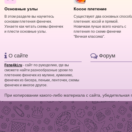
Основные узлы
Косое плетение
В этом разделе вы научитесь
Существуют два основных способ
основам плетения фенечек.
плетения: косой и прямой.
Узнаете как читать схемы фенечек
Новичкам лучше всего начать с
и плести основные узлы.
плетения по схеме фенечки
"Вечная классика".
О сайте
Форум
Fene4ki.ru
- сайт по рукоделию, где вы
сможете найти разнообразные уроки по
плетению фенечек из мулине, кумихимо,
фенечек из бисера, пеньки, ленточек, схемы
фенечек и многое другое.
При копировании какого-либо материала с сайта, убедительная 