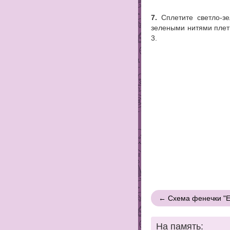
7.
Сплетите светло-зе
зелеными нитями плети
3.
← Схема фенечки "Е
На память: