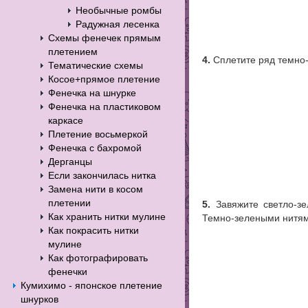
Необычные ромбы
Радужная лесенка
Схемы фенечек прямым
плетением
4.
Сплетите ряд темно-
Тематические схемы
Косое+прямое плетение
Фенечка на шнурке
Фенечка на пластиковом
каркасе
Плетение восьмеркой
Фенечка с бахромой
Дерганцы
Если закончилась нитка
Замена нити в косом
плетении
5.
Завяжите светло-зе
Как хранить нитки мулине
Темно-зелеными нитями
Как покрасить нитки
мулине
Как фотографировать
фенечки
Кумихимо - японское плетение
шнурков