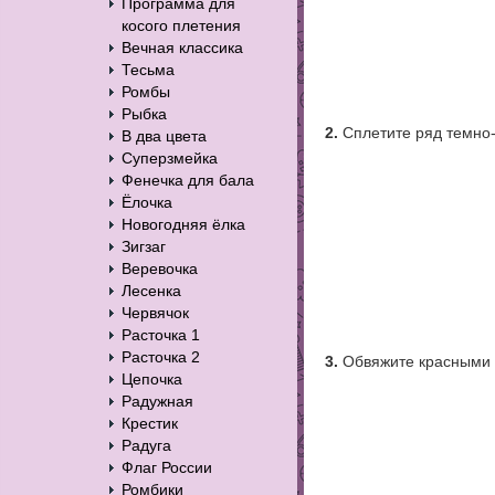
Программа для
косого плетения
Вечная классика
Тесьма
Ромбы
Рыбка
2.
Сплетите ряд темно-
В два цвета
Суперзмейка
Фенечка для бала
Ёлочка
Новогодняя ёлка
Зигзаг
Веревочка
Лесенка
Червячок
Расточка 1
Расточка 2
3.
Обвяжите красными с
Цепочка
Радужная
Крестик
Радуга
Флаг России
Ромбики