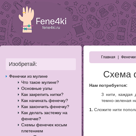
Главная
Фенечки
Изобретай:
Схема 
Фенечки из мулине
Что такое мулине?
Нам потребуется:
Основные узлы
Как закрепить нитки?
3 нити, каждая 
Как начинать фенечку?
темно-зеленая н
Как закончить фенечку?
1.
Сложите нити пополам
Как делать застежку на
фенечке?
Схемы фенечек косым
плетением