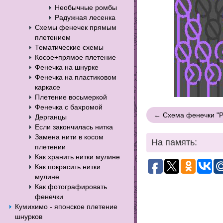
Необычные ромбы
Радужная лесенка
Схемы фенечек прямым
плетением
Тематические схемы
Косое+прямое плетение
Фенечка на шнурке
Фенечка на пластиковом
каркасе
Плетение восьмеркой
Фенечка с бахромой
← Схема фенечки "
Дерганцы
Если закончилась нитка
Замена нити в косом
На память:
плетении
Как хранить нитки мулине
Как покрасить нитки
мулине
Как фотографировать
фенечки
Кумихимо - японское плетение
шнурков