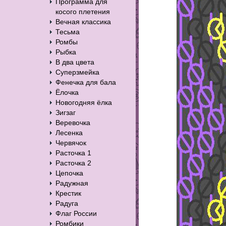
Программа для
косого плетения
Вечная классика
Тесьма
Ромбы
Рыбка
В два цвета
Суперзмейка
Фенечка для бала
Ёлочка
Новогодняя ёлка
Зигзаг
Веревочка
Лесенка
Червячок
Расточка 1
Расточка 2
Цепочка
Радужная
Крестик
Радуга
Флаг России
Ромбики