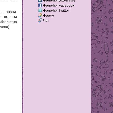
Фене4ки ВКонтакте
Фене4ки Facebook
Фене4ки Twitter
по ткани.
Форум
я окраски
Чат
бсолютно
рчена)