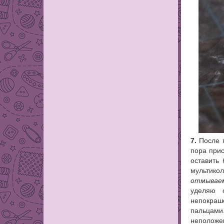
7.
После п
пора прис
оставить
мультикол
отмываем
уделяю 
непокраш
пальцами
неположе