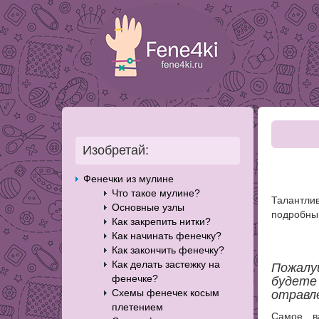
Изобретай:
Фенечки из мулине
Что такое мулине?
Талантли
Основные узлы
подробный
Как закрепить нитки?
Как начинать фенечку?
Как закончить фенечку?
Как делать застежку на
Пожалу
фенечке?
будете
Схемы фенечек косым
отравл
плетением
Самое в