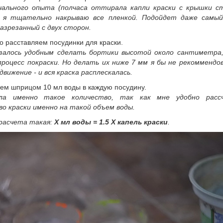
чального опыта (полчаса оттирала капли краски с крышки с
 я тщательно накрываю все пленкой. Подойдет даже самы
азрезанный с двух сторон.
 расставляем посудинки для краски.
залось удобным сделать бортики высотой около сантиметра,
процесс покраски. Но делать их ниже 7 мм я бы не рекоммендов
движение - и вся краска расплескалась.
м шприцом 10 мл воды в каждую посудину.
ла именно такое количество, так как мне удобно расс
во краски именно на такой объем воды.
расчета такая:
Х мл воды = 1.5 Х капель краски
.