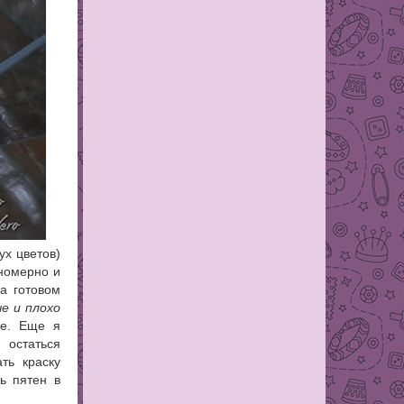
ух цветов)
вномерно и
а готовом
е и плохо
ке. Еще я
остаться
ть краску
ь пятен в