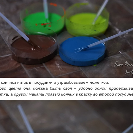
кончики ниток в посудинки и утрамбовываем ложечкой.
ого цвета она должна быть своя – удобно одной придержив
тка, а другой макать правый кончик в краску во второй посудине