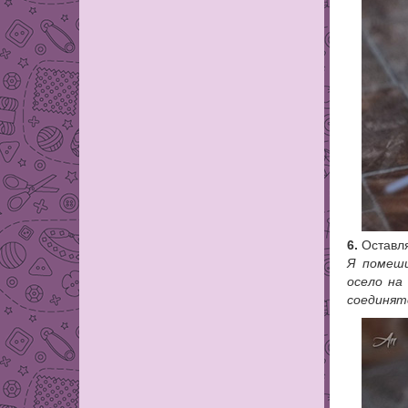
6.
Оставля
Я помеши
осело на
соединят