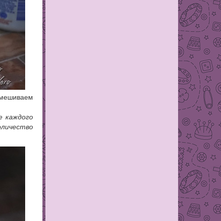
змешиваем
е каждого
оличество