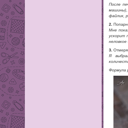
После пе
машины),
файлик, р
2.
Попарно
Мне пока
ускорит 
неловкое 
3.
Отмеряе
Я выбра
количест
Формула 