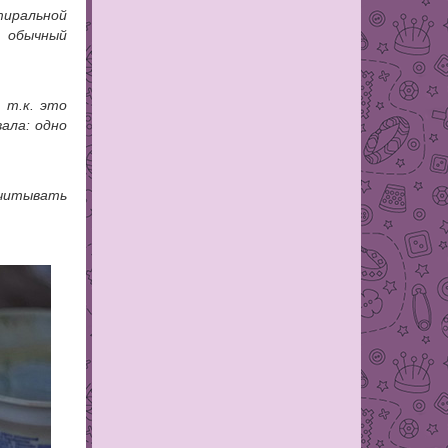
тиральной
й обычный
 т.к. это
ала: одно
читывать