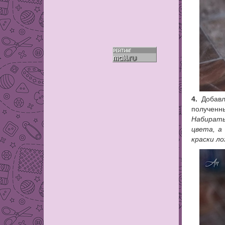
4.
Добавл
полученны
Набирать
цвета, а
краски л