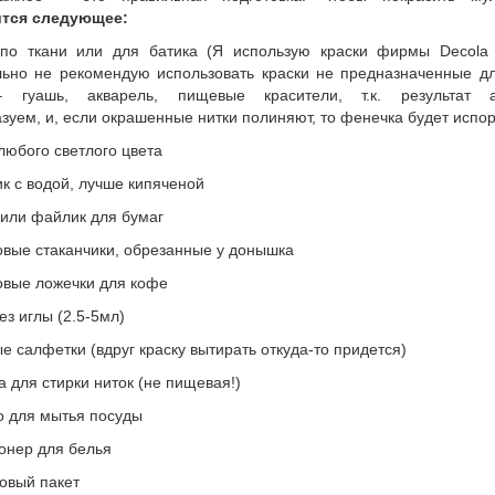
тся следующее:
 по ткани или для батика (Я использую краски фирмы Decola 
льно не рекомендую использовать краски не предназначенные дл
– гуашь, акварель, пищевые красители, т.к. результат а
зуем, и, если окрашенные нитки полиняют, то фенечка будет испо
любого светлого цвета
ик с водой, лучше кипяченой
 или файлик для бумаг
овые стаканчики, обрезанные у донышка
овые ложечки для кофе
ез иглы (2.5-5мл)
е салфетки (вдруг краску вытирать откуда-то придется)
а для стирки ниток (не пищевая!)
о для мытья посуды
онер для белья
овый пакет