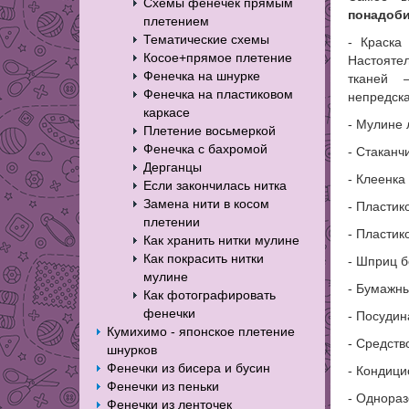
Схемы фенечек прямым
понадоби
плетением
Тематические схемы
- Краска
Косое+прямое плетение
Настояте
Фенечка на шнурке
тканей 
Фенечка на пластиковом
непредска
каркасе
- Мулине 
Плетение восьмеркой
Фенечка с бахромой
- Стаканч
Дерганцы
- Клеенка
Если закончилась нитка
Замена нити в косом
- Пластик
плетении
- Пластик
Как хранить нитки мулине
Как покрасить нитки
- Шприц б
мулине
- Бумажны
Как фотографировать
фенечки
- Посудин
Кумихимо - японское плетение
- Средств
шнурков
Фенечки из бисера и бусин
- Кондици
Фенечки из пеньки
- Однораз
Фенечки из ленточек