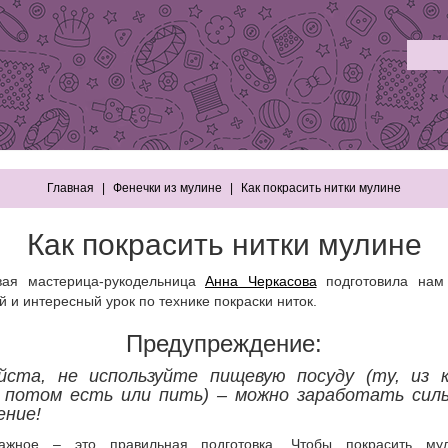
Главная
Фенечки из мулине
Как покрасить нитки мулине
Как покрасить нитки мулине
вая мастерица-рукодельница
Анна Черкасова
подготовила нам
 и интересный урок по технике покраски ниток.
Предупреждение:
йста, не используйте пищевую посуду (ту, из 
 потом есть или пить) – можно заработать сил
ение!
ажное – это правильная подготовка. Чтобы покрасить м