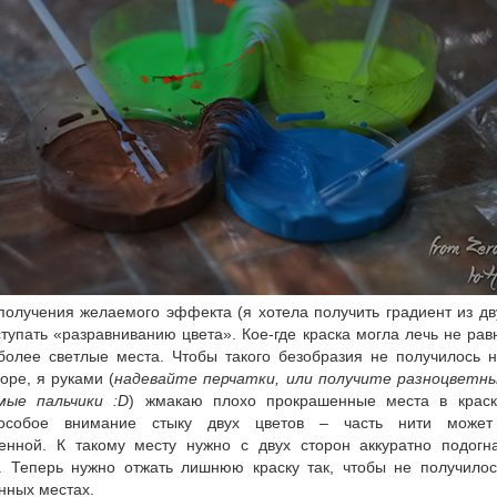
олучения желаемого эффекта (я хотела получить градиент из дв
тупать «разравниванию цвета». Кое-где краска могла лечь не ра
 более светлые места. Чтобы такого безобразия не получилось н
оре, я руками (
надевайте перчатки, или получите разноцветны
ые пальчики :D
) жмакаю плохо прокрашенные места в крас
особое внимание стыку двух цветов – часть нити может 
енной. К такому месту нужно с двух сторон аккуратно подогна
. Теперь нужно отжать лишнюю краску так, чтобы не получилос
нных местах.