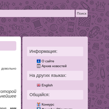
Информация:
О сайте
Архив новостей
 довольно
На других языках:
English
которой
Общайся:
ьнейшее
Конкурс
улине
нам