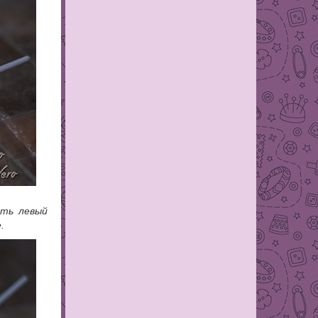
ать левый
.