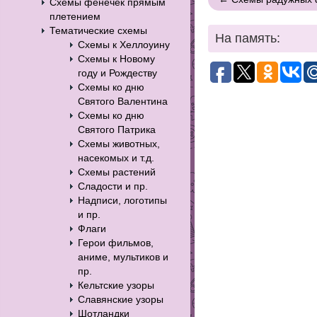
Схемы фенечек прямым
плетением
Тематические схемы
На память:
Схемы к Хеллоуину
Схемы к Новому
году и Рождеству
Схемы ко дню
Святого Валентина
Схемы ко дню
Святого Патрика
Схемы животных,
насекомых и т.д.
Схемы растений
Сладости и пр.
Надписи, логотипы
и пр.
Флаги
Герои фильмов,
аниме, мультиков и
пр.
Кельтские узоры
Славянские узоры
Шотландки