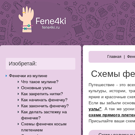
Главная
Фене
Изобретай:
Схемы фен
Фенечки из мулине
Что такое мулине?
Путешествие - это все
Основные узлы
культуры, истории, т
Как закрепить нитки?
яркие и красочные схе
Как начинать фенечку?
Если вы забыли основ
Как закончить фенечку?
узлы"
. А так же урок
Как делать застежку на
схеме прямого плете
фенечке?
Присылайте ваши схе
Схемы фенечек косым
плетением
← Схемы радужных 