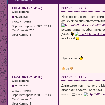
Сообщений [ 2 ]
I lOvE ФеНеЧкИ = )
2012-02-16 17:30:38
Фенькопсих
Не знаю,или была такая тема
Неактивен
фенечек со знаменитостями!В
Откуда:
Земля
Зарегистрирован:
2011-12-04
реалистичная но..фантазию е
Сообщений:
738
даже
User Karma:
-4
всё!Пока!
Жду ваших!
−1
I lOvE ФеНеЧкИ = )
2012-02-18 11:58:20
Фенькопсих
Думаю,это понятно,что это Ма
Неактивен
смелости сплести ТАКОООЕЕ!!
Откуда:
Земля
какойто)))вооот:
Зарегистрирован:
2011-12-04
Сообщений:
738
User Karma:
-4