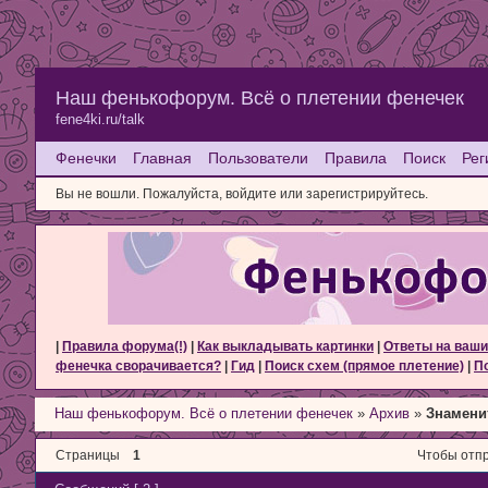
Наш фенькофорум. Всё о плетении фенечек
fene4ki.ru/talk
Фенечки
Главная
Пользователи
Правила
Поиск
Рег
Вы не вошли.
Пожалуйста, войдите или зарегистрируйтесь.
|
Правила форума(!)
|
Как выкладывать картинки
|
Ответы на ваши
фенечка сворачивается?
|
Гид
|
Поиск схем (прямое плетение)
|
По
Наш фенькофорум. Всё о плетении фенечек
»
Архив
»
Знамени
Страницы
1
Чтобы отпр