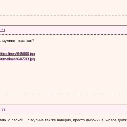
8:51
 мулине тогда как?
1:39
лаю с леской....с мулине так же наверно, просто дырочки в бисере дол