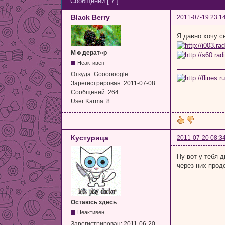
Сообщений [ 7 ]
Black Berry
2011-07-19 23:1
Я давно хочу с
М☻дерат○р
Неактивен
Откуда:
Goooooogle
Зарегистрирован:
2011-07-08
Сообщений:
264
User Karma:
8
Кустурица
2011-07-20 08:3
Ну вот у тебя д
через них проде
Остаюсь здесь
Неактивен
Зарегистрирован:
2011-06-20