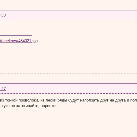
0:33
3:27
из тонкой проволоки, из лески ряды будут наползать друг на друга и по
туго не затягивайте, порвется.