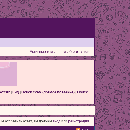
Активные темы
Темы без ответов
ется?
|
Гид
|
Поиск схем (прямое плетение)
|
Поиск
бы отправить ответ, вы должны
вход
или
регистрация