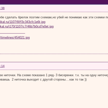
4:38
ебе сделать брелок поэтим схемам,но убей не понимаю как эти схемки 
4:14
ве ниточки. На схеме показано 1 ряд- 3 бисеренки. т.к. ты на одну нито
ваешь 2 ниточка выходит с другой стороны....как то так ))