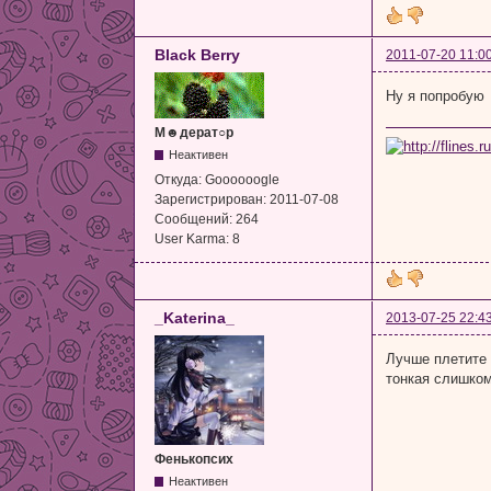
Black Berry
2011-07-20 11:0
Ну я попробую
М☻дерат○р
Неактивен
Откуда:
Goooooogle
Зарегистрирован:
2011-07-08
Сообщений:
264
User Karma:
8
_Katerina_
2013-07-25 22:4
Лучше плетите 
тонкая слишком 
Фенькопсих
Неактивен