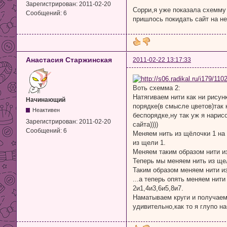
Зарегистрирован:
2011-02-20
Сорри,я уже показала схемму
Сообщений:
6
пришлось покидать сайт на н
Анастасия Старжинская
2011-02-22 13:17:33
Воть схемма 2:
Натягиваем нити как ни рисун
Начинающий
порядке(в смысле цветов)так 
Неактивен
беспорядке,ну так уж я нарис
Зарегистрирован:
2011-02-20
сайта))))
Сообщений:
6
Меняем нить из щёлочки 1 на 
из щели 1.
Меняем таким образом нити из
Теперь мы меняем нить из щел
Таким образом меняем нити и
...а теперь опять меняем нити
2и1,4и3,6и5,8и7.
Наматываем круги и получаем
удивительно,как то я глупо н