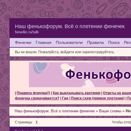
Наш фенькофорум. Всё о плетении фенечек
fene4ki.ru/talk
Фенечки
Главная
Пользователи
Правила
Поиск
Рег
Вы не вошли.
Пожалуйста, войдите или зарегистрируйтесь.
|
Правила форума(!)
|
Как выкладывать картинки
|
Ответы на ваши
фенечка сворачивается?
|
Гид
|
Поиск схем (прямое плетение)
|
По
Наш фенькофорум. Всё о плетении фенечек
»
Ваши схемы
»
Но
Страницы
1
Чтобы отпр