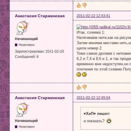
Анастасия Старжинская
2011-02-22 12:43:41
Итак, схемма 1:
Натягиваем нити,как на рисун
Начинающий
Затем меняем местами нить,ко
Неактивен
щели номер 2
Зарегистрирован:
2011-02-20
Тоже самое делаем с нитками 
Сообщений:
6
6,2 и 7,4 и 8,6 и 1, и так пр
временно мне недоступен,но с
плетения по этой схемме.Пол
Анастасия Старжинская
2011-02-22 12:45:04
♥ХиП♥ пишет:
а показать?
Начинающий
Неактивен