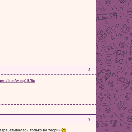
8
om/ru/files/wu5p1976o
9
разрабатывалась только на теории