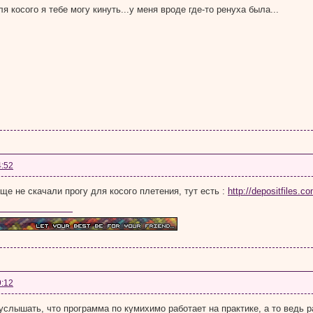
я косого я тебе могу кинуть...у меня вроде где-то ренуха была...
4:52
ще не скачали прогу для косого плетения, тут есть :
http://depositfiles.c
9:12
услышать, что программа по кумихимо работает на практике, а то ведь 