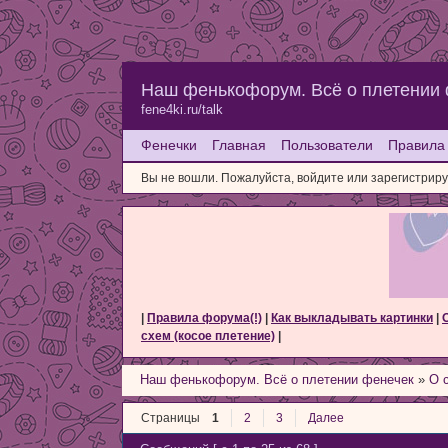
Наш фенькофорум. Всё о плетении
fene4ki.ru/talk
Фенечки
Главная
Пользователи
Правила
Вы не вошли.
Пожалуйста, войдите или зарегистриру
|
Правила форума(!)
|
Как выкладывать картинки
|
схем (косое плетение)
|
Наш фенькофорум. Всё о плетении фенечек
»
О 
Страницы
1
2
3
Далее