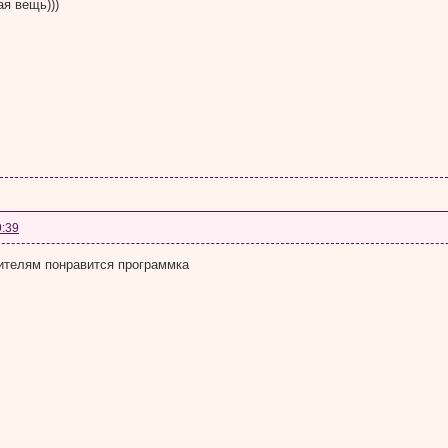
ая вещь)))
9:39
ителям понравится программка