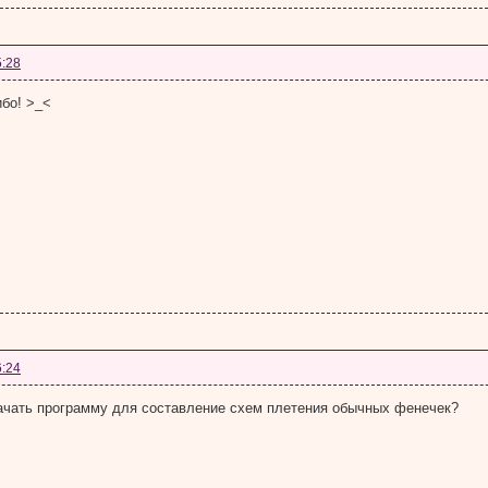
5:28
бо! >_<
6:24
ачать программу для составление схем плетения обычных фенечек?