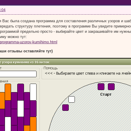
3:04
 Вас была создана программа для составления различных узоров и шабл
ередать структуру плетения, поэтому в программе Вы увидите примерное
рограммой предельно просто - выбирайте цвет и закрашивайте им нужны
мму можно тут:
ru/programma-uzorov-kumihimo.html
аши отзывы оставляйте тут)