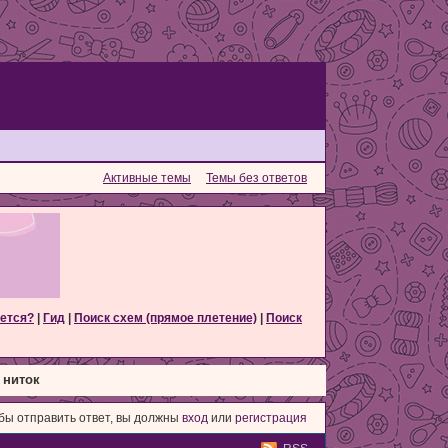
Активные темы
Темы без ответов
ется?
|
Гид
|
Поиск схем (прямое плетение)
|
Поиск
 ниток
бы отправить ответ, вы должны
вход
или
регистрация