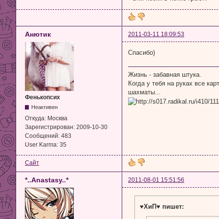
Анютик
2011-03-11 18:09:53
Спасибо)
Жизнь - забавная штука.
Когда у тебя на руках все кар
шахматы...
Фенькопсих
Неактивен
Откуда:
Москва
Зарегистрирован:
2009-10-30
Сообщений:
483
User Karma:
35
Сайт
*..Anastasy..*
2011-08-01 15:51:56
♥ХиП♥ пишет: