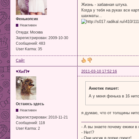
Жизнь - забавная штука.
Когда у тебя на руках все кар
шахматы...
Фенькопсих
Неактивен
Откуда:
Москва
Зарегистрирован:
2009-10-30
Сообщений:
483
User Karma:
35
Сайт
♥ХиП♥
2011-03-10 17:52:16
Анютик пишет:
А у меня фенька в 16 нито
Остаюсь здесь
Неактивен
я думаю, что от толщины ниток
Зарегистрирован:
2010-11-21
Сообщений:
118
- А вы знаете почему ежики в
User Karma:
2
- Нет!?
- Они носик в попке греют!