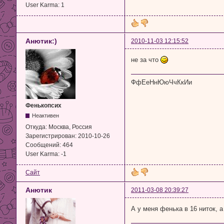
User Karma:
1
Анютик:)
2010-11-03 12:15:52
не за что
ФфЕеНнЮюЧчКкИи
Фенькопсих
Неактивен
Откуда:
Москва, Россия
Зарегистрирован:
2010-10-26
Сообщений:
464
User Karma:
-1
Сайт
Анютик
2011-03-08 20:39:27
А у меня фенька в 16 ниток, 