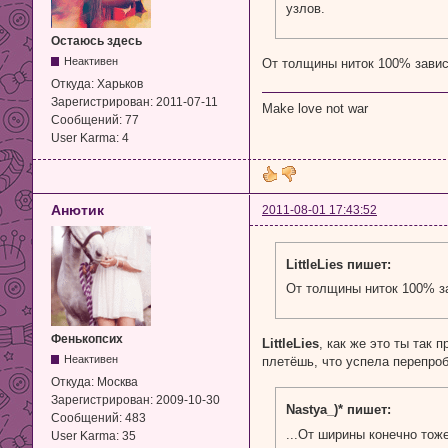
узлов.
Остаюсь здесь
Неактивен
От толщины ниток 100% завис
Откуда:
Харьков
Зарегистрирован:
2011-07-11
Make love not war
Сообщений:
77
User Karma:
4
Анютик
2011-08-01 17:43:52
LittleLies пишет:
От толщины ниток 100% за
Фенькопсих
LittleLies
, как же это ты так 
Неактивен
плетёшь, что успела перепро
Откуда:
Москва
Зарегистрирован:
2009-10-30
Nastya_)* пишет:
Сообщений:
483
...От ширины конечно тоже
User Karma:
35