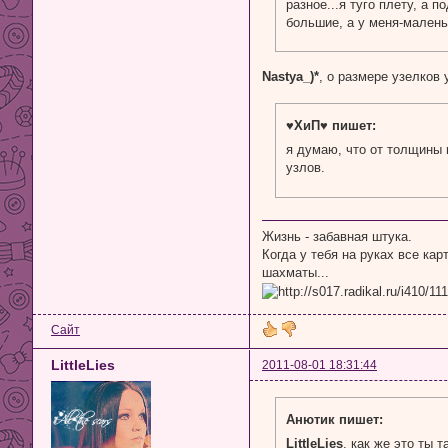
разное...я туго плету, а п
большие, а у меня-мален
Nastya_)*
, о размере узелков
♥ХиП♥ пишет:
я думаю, что от толщины н
узлов.
Жизнь - забавная штука.
Когда у тебя на руках все кар
шахматы...
Сайт
LittleLies
2011-08-01 18:31:44
Анютик пишет:
LittleLies
, как же это ты 