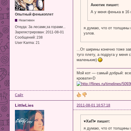
Анютик пишет:
А у меня фенька в 16 
Опытный фенькоплет
Неактивен
Откуда:
За лесами,за горами...
я думаю, что от толщины н
Зарегистрирован:
2011-08-01
узлов.
Сообщений:
238
User Karma:
21
...От ширины конечно тоже зав
туго плету, а подруга у меня 
маленькие)
Мой кот — самый добрый: все
кровати=D
Сайт
LittleLies
2011-08-01 16:57:18
♥ХиП♥ пишет:
я думаю, что от толщины н