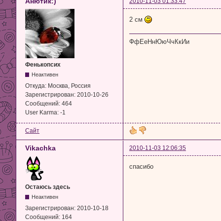
Анютик:)
2010-11-03 01:33:47
2 см
ФфЕеНнЮюЧчКкИи
Фенькопсих
Неактивен
Откуда:
Москва, Россия
Зарегистрирован:
2010-10-26
Сообщений:
464
User Karma:
-1
Сайт
Vikachka
2010-11-03 12:06:35
спасибо
Остаюсь здесь
Неактивен
Зарегистрирован:
2010-10-18
Сообщений:
164