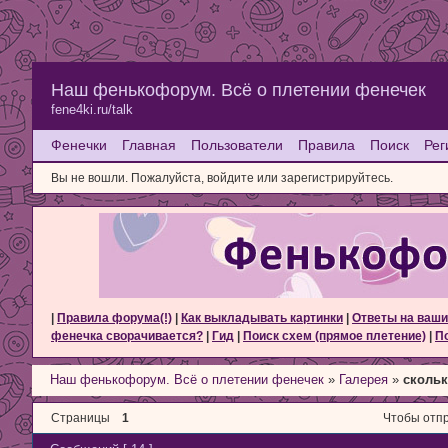
Наш фенькофорум. Всё о плетении фенечек
fene4ki.ru/talk
Фенечки
Главная
Пользователи
Правила
Поиск
Рег
Вы не вошли.
Пожалуйста, войдите или зарегистрируйтесь.
|
Правила форума(!)
|
Как выкладывать картинки
|
Ответы на ваши
фенечка сворачивается?
|
Гид
|
Поиск схем (прямое плетение)
|
По
Наш фенькофорум. Всё о плетении фенечек
»
Галерея
»
скольк
Страницы
1
Чтобы отпр