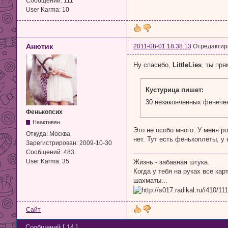
Сообщений:
111
User Karma:
10
Анютик
2011-08-01 18:38:13
Отредактиро
Ну спасибо,
LittleLies
, ты пр
Кустурица пишет:
30 незаконченных фенеч
Фенькопсих
Неактивен
Это не особо много. У меня р
Откуда:
Москва
нет. Тут есть фенькоплёты, у
Зарегистрирован:
2009-10-30
Сообщений:
483
User Karma:
35
Жизнь - забавная штука.
Когда у тебя на руках все кар
шахматы...
Сайт
Сообщений [ 14 ]