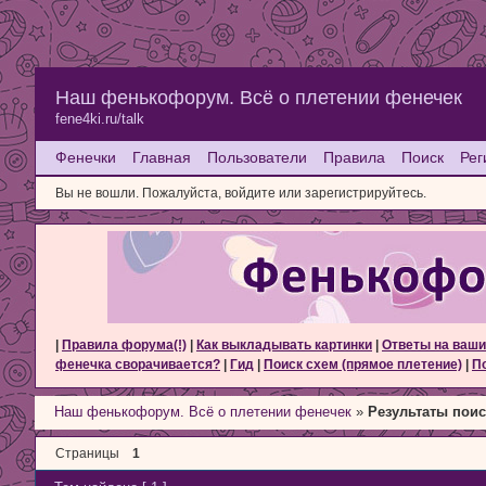
Наш фенькофорум. Всё о плетении фенечек
fene4ki.ru/talk
Фенечки
Главная
Пользователи
Правила
Поиск
Рег
Вы не вошли.
Пожалуйста, войдите или зарегистрируйтесь.
|
Правила форума(!)
|
Как выкладывать картинки
|
Ответы на ваши
фенечка сворачивается?
|
Гид
|
Поиск схем (прямое плетение)
|
По
Наш фенькофорум. Всё о плетении фенечек
»
Результаты поис
Страницы
1