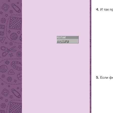
4.
И так п
5.
Если фе