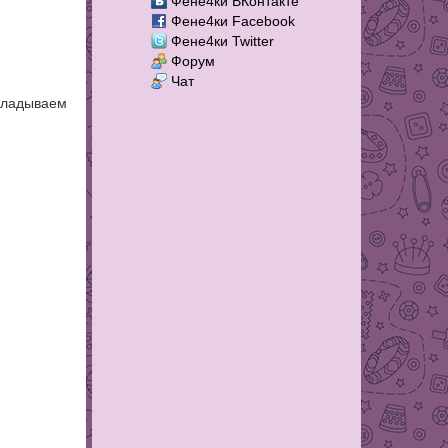
Фене4ки ВКонтакте
Фене4ки Facebook
Фене4ки Twitter
Форум
Чат
ладываем