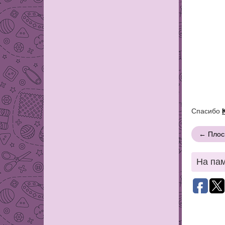
Спасибо
← Плоск
На пам