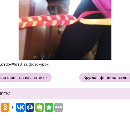
КотЭжМотЭ
за фото-урок!
ая фенечка из ленточек
Круглая фенечка из ле
ять:
3