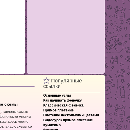
Популярные
ссылки
Основные узлы
Как начинать фенечку
ие схемы
Классическая фенечка
Прямое плетение
дставлены самые
Плетение несколькими цветами
фенечек ко многим
Видеоурок прямое плетение
к же здесь можно
Кумихимо
отландок, схемы со