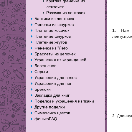
Круглая фенечка из
ленточек
Розочка из ленточек
Бантики из ленточек
Фенечки из шнурков
Плетение косичек
1.
Нам п
Плетение шнурков
ленту,про
Плетение жгутов
Фенечки из "Лего"
Браслеты из цепочек
Украшения из карандашей
Ловец снов
Серьги
Украшения для волос
Украшения для ног
Брелоки
Закладки для книг
Поделки и украшения из ткани
Другие поделки
Символика цветов
2.
Длинную
фенькоFAQ