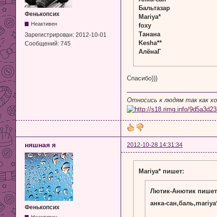
Бальтазар
Фенькопсих
Mariya*
Неактивен
foxy
Танана
Зарегистрирован:
2012-10-01
Kesha**
Сообщений:
745
АлёнаГ
Спасибо)))
Относись к людям так как х
няшная я
2012-10-28 14:31:34
Mariya* пишет:
Лютик-Анютик пишет
анка-сан,баль,mariy
Фенькопсих
Неактивен