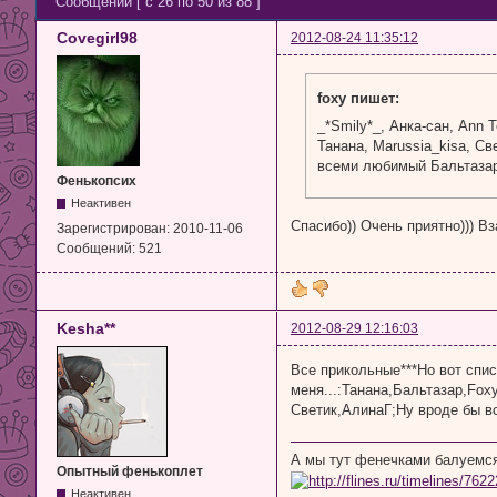
Сообщений [ с 26 по 50 из 88 ]
Covegirl98
2012-08-24 11:35:12
foxy пишет:
_*Smily*_, Анка-сан, Ann T
Танана, Marussia_kisa, Свет
всеми любимый Бальтаза
Фенькопсих
Неактивен
Спасибо)) Очень приятно))) В
Зарегистрирован:
2010-11-06
Сообщений:
521
Kesha**
2012-08-29 12:16:03
Все прикольные***Но вот спи
меня...:Танана,Бальтазар,Foxy
Светик,АлинаГ;Ну вроде бы в
А мы тут фенечками балуемся
Опытный фенькоплет
Неактивен