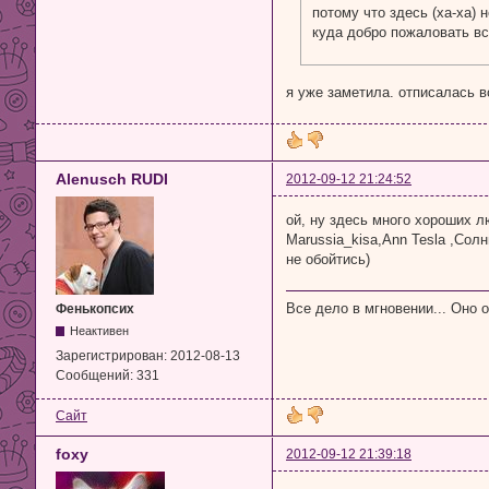
потому что здесь (ха-ха) 
куда добро пожаловать вс
я уже заметила. отписалась 
Alenusch RUDI
2012-09-12 21:24:52
ой, ну здесь много хороших лю
Marussia_kisa,Ann Tesla ,Солн
не обойтись)
Все дело в мгновении... Оно 
Фенькопсих
Неактивен
Зарегистрирован:
2012-08-13
Сообщений:
331
Сайт
foxy
2012-09-12 21:39:18