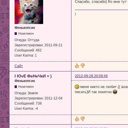
Спасибо, спасибо) Ко мне ту
!
Фенькопсих
Неактивен
Откуда:
Оттуда
Зарегистрирован:
2011-09-21
Сообщений:
462
User Karma:
1
Сайт
I lOvE ФеНеЧкИ = )
2012-09-28 20:09:49
Фенькопсих
меня никто не любит (( аха
Неактивен
писать)И так понятно
Откуда:
Земля
Зарегистрирован:
2011-12-04
Сообщений:
738
User Karma:
-4