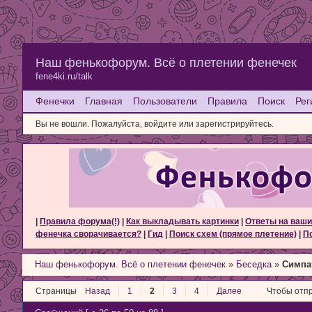
Наш фенькофорум. Всё о плетении фенечек
fene4ki.ru/talk
Фенечки
Главная
Пользователи
Правила
Поиск
Рег
Вы не вошли.
Пожалуйста, войдите или зарегистрируйтесь.
|
Правила форума(!)
|
Как выкладывать картинки
|
Ответы на ваши
фенечка сворачивается?
|
Гид
|
Поиск схем (прямое плетение)
|
По
Наш фенькофорум. Всё о плетении фенечек
»
Беседка
»
Симпа
Страницы
Назад
1
2
3
4
Далее
Чтобы отпр