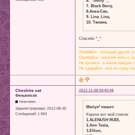
6._*Smily*_,
7. Black Berry,
8.Анка-Сан,
9. Lina_Lina,
10. Танана.
Спасибо ^_^
Улыбайся - освещай других у
Ошибайся - веселее жить с о
Не пугайся - в жизни каждое 
Не сдавайся - всё не сразу по
Cheshire cat
2012-11-08 09:40:49
Фенькопсих
Неактивен
Mariya* пишет:
Зарегистрирован:
2012-08-30
Сообщений:
1 063
Короче вот мой список:
1.ALENUSH RUDI,
2.Ann Tesla,
3.Ellion,