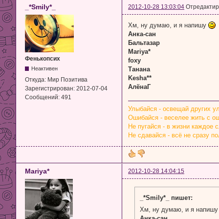
_*Smily*_
2012-10-28 13:03:04
Отредактиро
Хм, ну думаю, и я напишу
Анка-сан
Бальтазар
Mariya*
Фенькопсих
foxy
Танана
Неактивен
Kesha**
Откуда:
Мир Позитива
АлёнаГ
Зарегистрирован:
2012-07-04
Сообщений:
491
Улыбайся - освещай других у
Ошибайся - веселее жить с о
Не пугайся - в жизни каждое 
Не сдавайся - всё не сразу по
Mariya*
2012-10-28 14:04:15
_*Smily*_ пишет:
Хм, ну думаю, и я напиш
Анка-сан