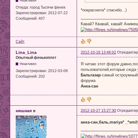
Неактивен
Откуда:
город Тысячи фенек
*покраснела* спасибо...)
Зарегистрирован:
2012-07-22
Сообщений:
407
Кавай? Квавай, кавай! Аним
Сайт
Lina_Lina
2012-10-16 13:46:02
Отредактиро
Опытный фенькоплет
Я читаю этот форум давно,по
Неактивен
пользователей,которые сюда 
Зарегистрирован:
2012-03-09
Бальтазар
-самый остроумный
Сообщений:
202
форума
Анка-сан
няшная я
2012-10-27 15:27:30
Отредактир
анка-сан,баль,mariya* _*smil