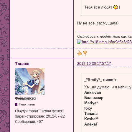
Тебя все любят
!
Ну не все, засмущала)
Относись к людям так как х
Танана
2012-10-30 17:57:17
_*Smily*_ пишет:
Хм, ну думаю, и я напиш
Анка-сан
Бальтазар
Фенькопсих
Mariya*
Неактивен
foxy
Откуда:
город Тысячи фенек
Танана
Зарегистрирован:
2012-07-22
Kesha**
Сообщений:
407
АлёнаГ