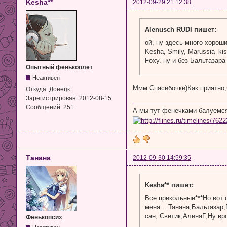
Kesha**
2012-09-29 21:12:38
Alenusch RUDI пишет:
ой, ну здесь много хороши
Kesha, Smily, Marussia_ki
Foxy. ну и без Бальтазара
Опытный фенькоплет
Неактивен
Ммм.Спасибочки)Как приятно,
Откуда:
Донецк
Зарегистрирован:
2012-08-15
Сообщений:
251
А мы тут фенечками балуемся
Танана
2012-09-30 14:59:35
Kesha** пишет:
Все прикольные***Но вот
меня...:Танана,Бальтазар,
сан, Светик,АлинаГ;Ну вр
Фенькопсих