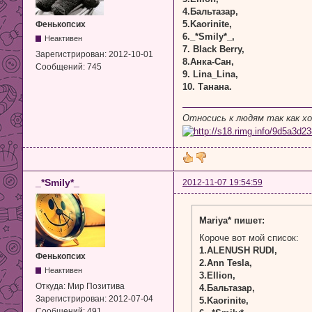
4.Бальтазар,
5.Kaorinite,
Фенькопсих
6._*Smily*_,
Неактивен
7. Black Berry,
Зарегистрирован:
2012-10-01
8.Анка-Сан,
Сообщений:
745
9. Lina_Lina,
10. Танана.
Относись к людям так как х
_*Smily*_
2012-11-07 19:54:59
Mariya* пишет:
Короче вот мой список:
1.ALENUSH RUDI,
Фенькопсих
2.Ann Tesla,
Неактивен
3.Ellion,
Откуда:
Мир Позитива
4.Бальтазар,
Зарегистрирован:
2012-07-04
5.Kaorinite,
Сообщений:
491