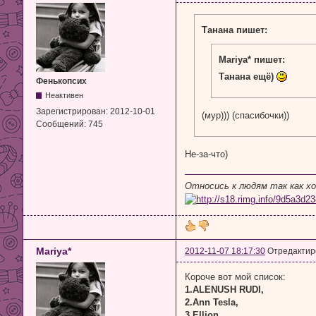
Танана пишет:
Mariya* пишет:
Танана ещё)
Фенькопсих
Неактивен
Зарегистрирован:
2012-10-01
(мур))) (спасибочки))
Сообщений:
745
Не-за-что)
Относись к людям так как х
Mariya*
2012-11-07 18:17:30
Отредактиро
Короче вот мой список:
1.ALENUSH RUDI,
2.Ann Tesla,
3.Ellion,