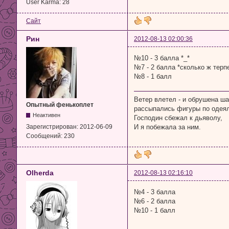
User Karma:
28
Сайт
Рин
2012-08-13 02:00:36
№10 - 3 балла *_*
№7 - 2 балла *сколько ж терпе
№8 - 1 балл
Ветер влетел - и обрушена ша
Опытный фенькоплет
рассыпались фигуры по одеял
Неактивен
Господин сбежал к дьяволу,
И я побежала за ним.
Зарегистрирован:
2012-06-09
Сообщений:
230
Olherda
2012-08-13 02:16:10
№4 - 3 балла
№6 - 2 балла
№10 - 1 балл