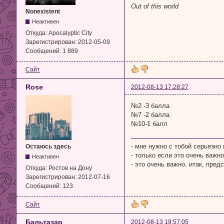
Out of this world
Nonexistent
Неактивен
Откуда:
Apocalyptic City
Зарегистрирован:
2012-05-09
Сообщений:
1 889
Сайт
Rose
2012-08-13 17:28:27
№2 -3 балла
№7 -2 балла
№10-1 балл
- мне нужно с тобой серьезно 
Остаюсь здесь
- только если это очень важно
Неактивен
- это очень важно. итак, пред
Откуда:
Ростов на Дону
Зарегистрирован:
2012-07-16
Сообщений:
123
Сайт
Бальтазар
2012-08-13 19:57:05