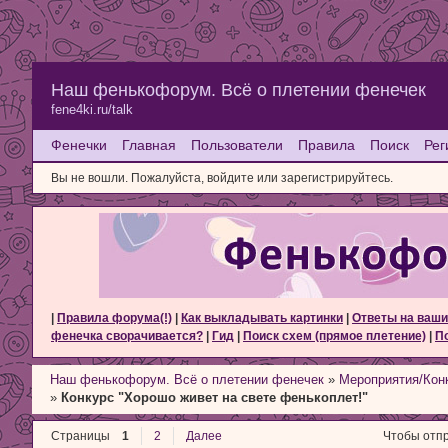
Наш фенькофорум. Всё о плетении фенечек
fene4ki.ru/talk
Фенечки
Главная
Пользователи
Правила
Поиск
Рег
Вы не вошли.
Пожалуйста, войдите или зарегистрируйтесь.
|
Правила форума(!)
|
Как выкладывать картинки
|
Ответы на ваши
фенечка сворачивается?
|
Гид
|
Поиск схем (прямое плетение)
|
По
Наш фенькофорум. Всё о плетении фенечек
»
Мероприятия/Кон
»
Конкурс "Хорошо живет на свете фенькоплет!"
Страницы
1
2
Далее
Чтобы отпр