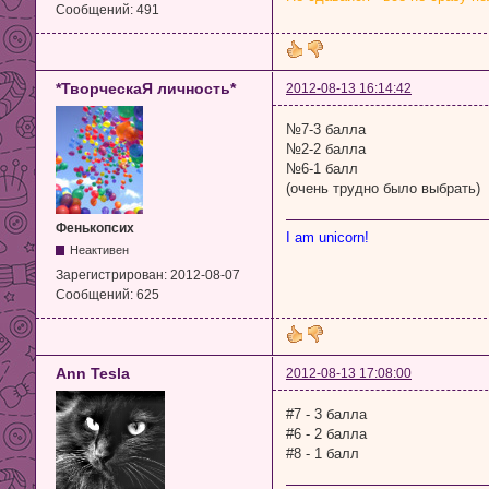
Сообщений:
491
*ТворческаЯ личность*
2012-08-13 16:14:42
№7-3 балла
№2-2 балла
№6-1 балл
(очень трудно было выбрать)
Фенькопсих
I am unicorn!
Неактивен
Зарегистрирован:
2012-08-07
Сообщений:
625
Ann Tesla
2012-08-13 17:08:00
#7 - 3 балла
#6 - 2 балла
#8 - 1 балл