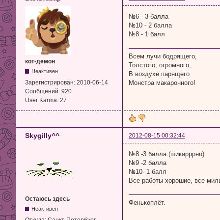
№6 - 3 балла
№10 - 2 балла
№8 - 1 балл
Всем лучи бодрящего,
кот-демон
Толстого, огромного,
Неактивен
В воздухе парящего
Монстра макаронного!
Зарегистрирован:
2010-06-14
Сообщений:
920
User Karma:
27
Skygilly^^
2012-08-15 00:32:44
№8 -3 балла (шикарррно)
№9 -2 балла
№10- 1 балл
Все работы хорошие, все мил
Остаюсь здесь
Фенькоплёт.
Неактивен