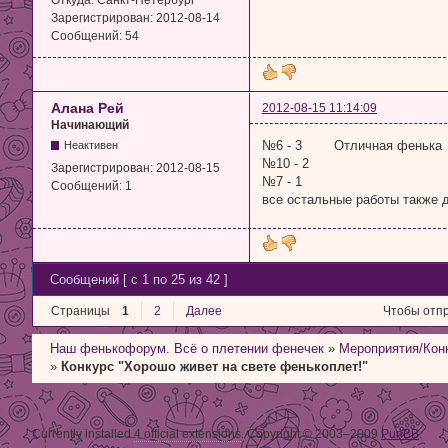
Откуда:
Санкт-Петербург
Зарегистрирован:
2012-08-14
Сообщений:
54
Алана Рей
2012-08-15 11:14:09
Начинающий
№6 - 3 Отличная фенька
Неактивен
№10 - 2
Зарегистрирован:
2012-08-15
№7 - 1
Сообщений:
1
все остальные работы также 
Сообщений [ с 1 по 25 из 42 ]
Страницы
1
2
Далее
Чтобы отпр
Наш фенькофорум. Всё о плетении фенечек
»
Мероприятия/Кон
»
Конкурс "Хорошо живет на свете фенькоплет!"
Currently installed
4 official extensions
. Copyright © 2003–2009
PunBB
.