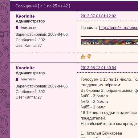
Сообщений [ с 1 по 25 из 42 ]
Kaorinite
2012-07-01 01:12:02
Администратор
Правила:
http://fene4ki.ru/fene
Неактивен
Зарегистрирован:
2009-04-06
Сообщений:
392
User Karma:
27
Kaorinite
2012-08-13 01:40:54
Администратор
Голосуем с 13 по 17 число. Го
Неактивен
следующим образом:
Зарегистрирован:
2009-04-06
Выбираем 3 понравившиеся фе
Сообщений:
392
№60 - 3 балла
User Karma:
27
№72 - 2 балла
№85 - 1 балл
18-19 числа судьи и админист
победителей.
Не забывайте, что мы прежде 
1. Наталья Бочкарёва