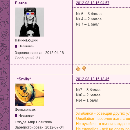
Fierсe
2012-08-13 15:04:57
№ 6 – 3 балла
№ 4 – 2 балла
№ 7 – 1 балл
Начинающий
Неактивен
Зарегистрирован:
2012-04-18
Сообщений:
31
_*Smily*_
2012-08-13 15:18:46
№7 – 3 балла
№6 – 2 балла
№4 – 1 балл
Фенькопсих
Улыбайся - освещай других у
Неактивен
Ошибайся - веселее жить с о
Откуда:
Мир Позитива
Не пугайся - в жизни каждое 
Зарегистрирован:
2012-07-04
Не сдавайся - всё не сразу по