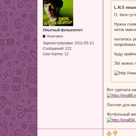
L.N.S пише
О, боги гу
Нужна схем
ниток макси
Опытный фенькоплет
Неактивен
пыталась р
Зарегистрирован:
2011-05-13
попробовал
Сообщений:
222
буду крайн
User Karma:
12
ЗЫ можно п
Вот сделала на
Логотип для м
Футбольный мя