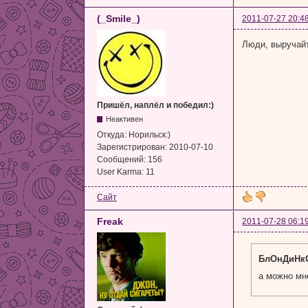
(_Smile_)
2011-07-27 20:4
Люди, выручай
Пришёл, наплёл и победил:)
Неактивен
Откуда:
Норильск:)
Зарегистрирован:
2010-07-10
Сообщений:
156
User Karma:
11
Сайт
Freak
2011-07-28 06:1
БлОнДиНкО
а можно мне