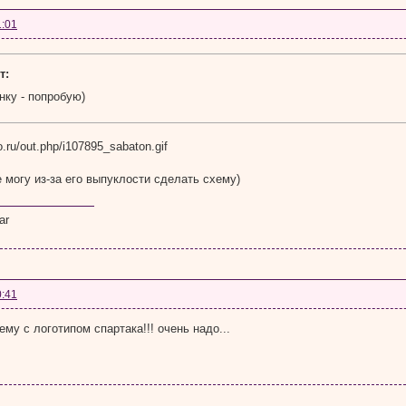
1:01
т:
нку - попробую)
е могу из-за его выпуклости сделать схему)
ar
0:41
му с логотипом спартака!!! очень надо...