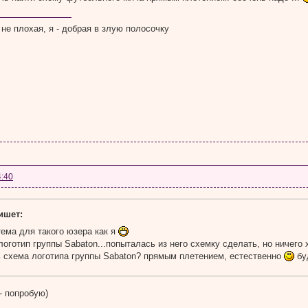
 не плохая, я - добрая в злую полосочку
4:40
пишет:
тема для такого юзера как я
оготип группы Sabaton...попыталась из него схемку сделать, но ничего
ть схема логотипа группы Sabaton? прямым плетением, естественно
бу
- попробую)