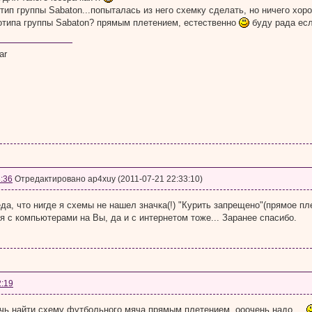
тип группы Sabaton...попыталась из него схемку сделать, но ничего хоро
отипа группы Sabaton? прямым плетением, естественно
буду рада есл
ar
:36
Отредактировано ap4xuy (2011-07-21 22:33:10)
еда, что нигде я схемы не нашел значка(!) "Курить запрещено"(прямое п
 я с компьютерами на Вы, да и с интернетом тоже... Заранее спасибо.
2:19
чь найти схему футбольного мяча прямым плетением. ооочень надо ...