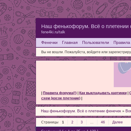
Наш фенькофорум. Всё о плетении
fene4ki.ru/talk
Фенечки
Главная
Пользователи
Правила
Вы не вошли.
Пожалуйста, войдите или зарегистриру
|
Правила форума(!)
|
Как выкладывать картинки
|
схем (косое плетение)
|
Наш фенькофорум. Всё о плетении фенечек
»
Во
Страницы
1
2
3
…
46
Далее