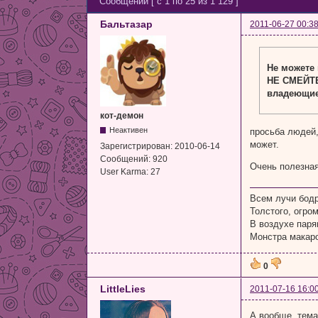
Сообщений [ с 1 по 25 из 1 129 ]
Бальтазар
2011-06-27 00:38
Не можете
НЕ СМЕЙТЕ
владеющие 
кот-демон
Неактивен
просьба людей,
может.
Зарегистрирован:
2010-06-14
Сообщений:
920
Очень полезна
User Karma:
27
Всем лучи бод
Толстого, огром
В воздухе пар
Монстра макаро
0
LittleLies
2011-07-16 16:0
А вообще, тема