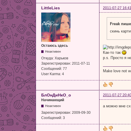
LittleLies
2011-07-27 16:4
Freak пише
cкинь карти
Остаюсь здесь
Неактивен
Как-то так
p.s. Просто я н
Откуда:
Харьков
Зарегистрирован:
2011-07-11
Сообщений:
77
Make love not w
User Karma:
4
БлОнДиНкО_о
2011-07-27 20:4
Начинающий
а можно мне схе
Неактивен
Зарегистрирован:
2009-09-30
Сообщений:
3