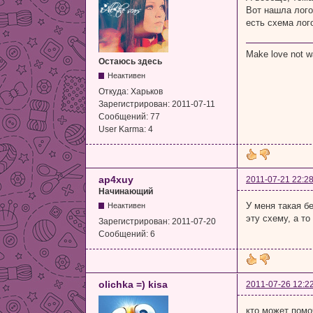
Вот нашла лого
есть схема лог
Make love not w
Остаюсь здесь
Неактивен
Откуда:
Харьков
Зарегистрирован:
2011-07-11
Сообщений:
77
User Karma:
4
ap4xuy
2011-07-21 22:28
Начинающий
У меня такая б
Неактивен
эту схему, а то
Зарегистрирован:
2011-07-20
Сообщений:
6
olichka =) kisa
2011-07-26 12:2
кто может помо