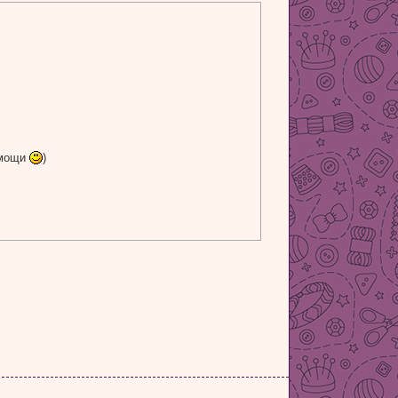
омощи
)