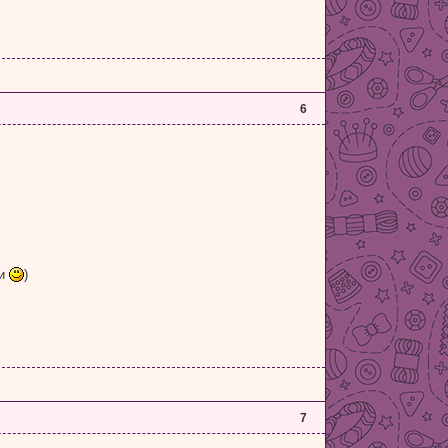
6
щи
)
7