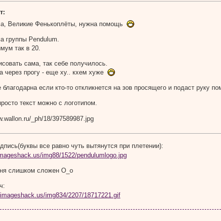
т:
гла, Великие Фенькоплёты, нужна помощь
а группы Pendulum.
мум так в 20.
исовать сама, так себе получилось.
а через прогу - еще ху.. кхем хуже
е благодарна если кто-то откликнется на зов просящего и подаст руку п
росто текст можно с логотипом.
дпись(буквы все равно чуть вытянутся при плетении):
еня слишком сложен О_о
ч: