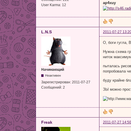
ap4xuy
User Karma:
12
L.N.S
2011-07-27 13:2
О, боги гугла,
Нужна схема гр
ниток максимум
пыталась рисов
Начинающий
попробовала че
Неактивен
буду крайне бл
Зарегистрирован:
2011-07-27
Сообщений:
2
ЗЫ можно прост
Freak
2011-07-27 14:50