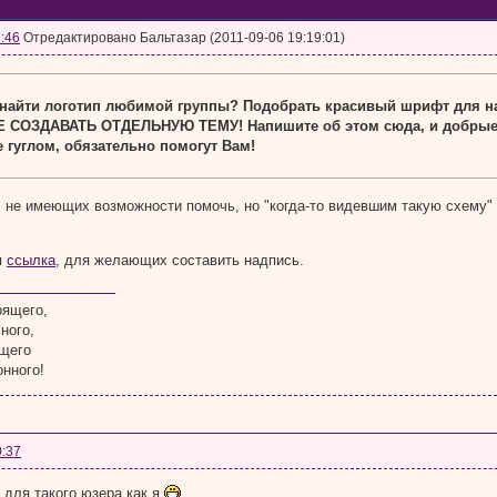
:46
Отредактировано Бальтазар (2011-09-06 19:19:01)
 найти логотип любимой группы? Подобрать красивый шрифт для на
 СОЗДАВАТЬ ОТДЕЛЬНУЮ ТЕМУ! Напишите об этом сюда, и добрые 
гуглом, обязательно помогут Вам!
 не имеющих возможности помочь, но "когда-то видевшим такую схему" не
я
ссылка
, для желающих составить надпись.
рящего,
ного,
ящего
нного!
0:37
 для такого юзера как я