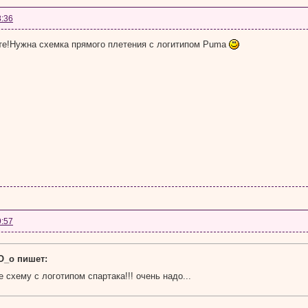
8:36
те!Нужна схемка прямого плетения с логитипом Puma
9:57
_о пишет:
 схему с логотипом спартака!!! очень надо...