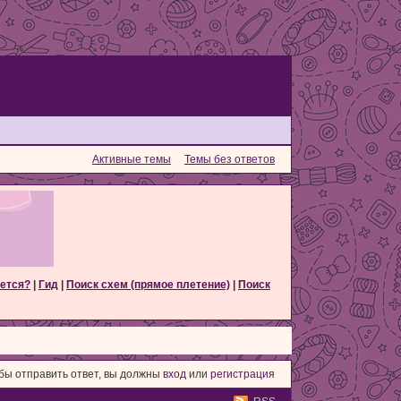
Активные темы
Темы без ответов
ется?
|
Гид
|
Поиск схем (прямое плетение)
|
Поиск
бы отправить ответ, вы должны
вход
или
регистрация