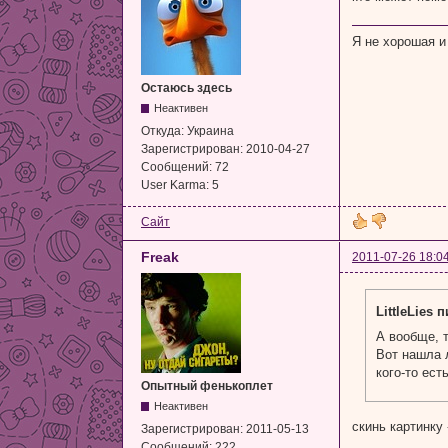
Я не хорошая и
Остаюсь здесь
Неактивен
Откуда:
Украина
Зарегистрирован:
2010-04-27
Сообщений:
72
User Karma:
5
Сайт
Freak
2011-07-26 18:0
LittleLies 
А вообще, 
Вот нашла л
кого-то ес
Опытный фенькоплет
Неактивен
cкинь картинку 
Зарегистрирован:
2011-05-13
Сообщений:
222