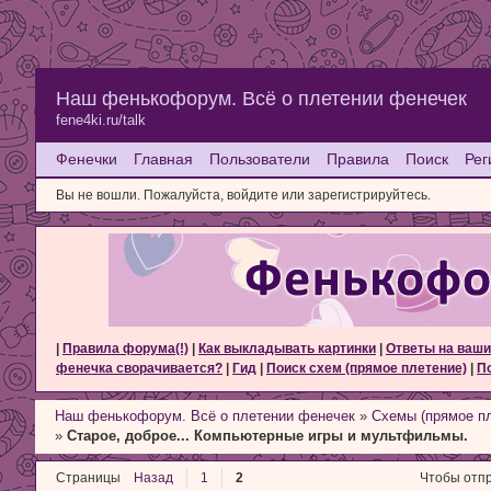
Наш фенькофорум. Всё о плетении фенечек
fene4ki.ru/talk
Фенечки
Главная
Пользователи
Правила
Поиск
Рег
Вы не вошли.
Пожалуйста, войдите или зарегистрируйтесь.
|
Правила форума(!)
|
Как выкладывать картинки
|
Ответы на ваши
фенечка сворачивается?
|
Гид
|
Поиск схем (прямое плетение)
|
По
Наш фенькофорум. Всё о плетении фенечек
»
Схемы (прямое п
»
Старое, доброе... Компьютерные игры и мультфильмы.
Страницы
Назад
1
2
Чтобы отпр