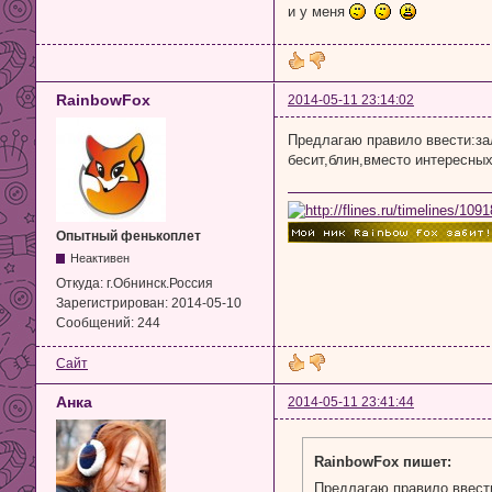
и у меня
RainbowFox
2014-05-11 23:14:02
Предлагаю правило ввести:за
бесит,блин,вместо интересны
Опытный фенькоплет
Неактивен
Откуда:
г.Обнинск.Россия
Зарегистрирован:
2014-05-10
Сообщений:
244
Сайт
Анка
2014-05-11 23:41:44
RainbowFox пишет:
Предлагаю правило ввести