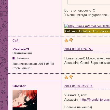
Вот это поворот о_О
У меня никогда не удалялись
Сайт
Vlasova:3
2014-05-28 13:48:58
Начинающий
Привет всем!) Можно мне схе
Неактивен
Assassins Creed. Заранее бла
Зарегистрирован:
2014-05-28
Сообщений:
6
Chester
2014-05-30 05:27:16
Vlasova:3
, вот:
Assassin -
http://friendship-b
Больше не нашла(