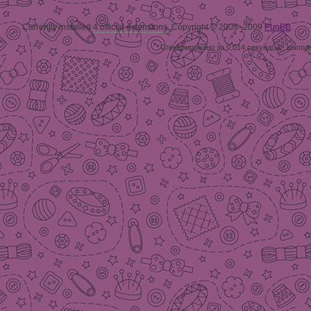
Currently installed
4 official extensions
. Copyright © 2003–2009
PunBB
.
Сгенерировано за 0,014 секунд(ы), выпол