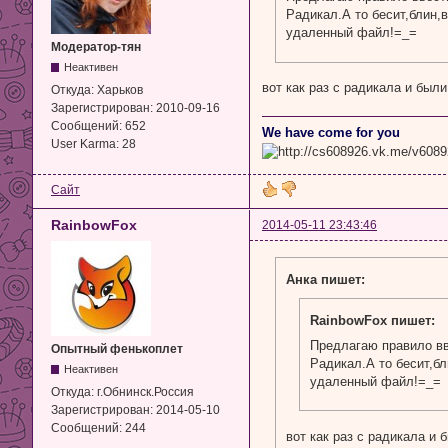
Радикал.А то бесит,блин,
удаленный файл!=_=
Модератор-тян
Неактивен
вот как раз с радикала и был
Откуда:
Харьков
Зарегистрирован:
2010-09-16
Сообщений:
652
We have come for you
User Karma:
28
Сайт
RainbowFox
2014-05-11 23:43:46
Анка пишет:
RainbowFox пишет:
Предлагаю правило вв
Опытный фенькоплет
Радикал.А то бесит,б
Неактивен
удаленный файл!=_=
Откуда:
г.Обнинск.Россия
Зарегистрирован:
2014-05-10
Сообщений:
244
вот как раз с радикала и